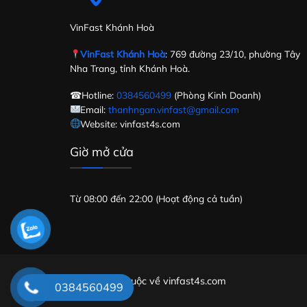
VinFast Khánh Hoà
VinFast Khánh Hoà
: 769 đường 23/10, phường Tây
Nha Trang, tỉnh Khánh Hoà.
☎Hotline:
0384560499
(Phòng Kinh Doanh)
Email:
thanhngan.vinfast@gmail.com
Website: vinfast4s.com
Giờ mở cửa
Từ 08:00 đến 22:00 (Hoạt động cả tuần)
Bản quyền thuộc về vinfast4s.com
0384560499