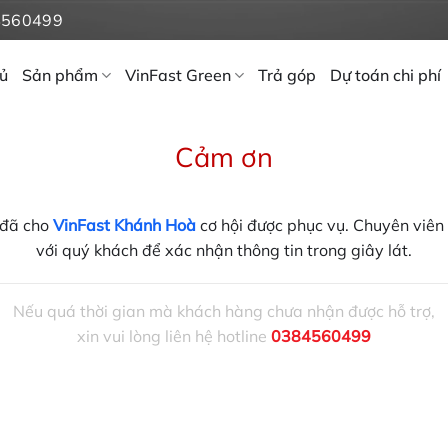
4560499
ủ
Sản phẩm
VinFast Green
Trả góp
Dự toán chi phí
Cảm ơn
 đã cho
VinFast Khánh Hoà
cơ hội được phục vụ. Chuyên viên t
với quý khách để xác nhận thông tin trong giây lát.
Nếu quá thời gian mà khách hàng chưa nhận được hỗ trợ,
xin vui lòng liên hệ hotline
0384560499