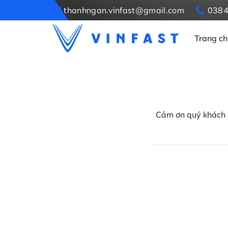
Bỏ
thanhngan.vinfast@gmail.com
038
qua
nội
Trang ch
dung
Cảm ơn quý khách