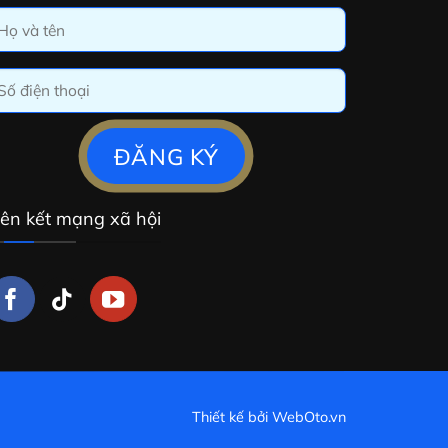
iên kết mạng xã hội
Thiết kế bởi
WebOto.vn