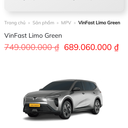
Trang chủ
»
Sản phẩm
»
MPV
»
VinFast Limo Green
VinFast Limo Green
Giá
Gi
749.000.000
₫
689.060.000
₫
gốc
hi
là:
tạ
749.000.000 ₫.
là:
68