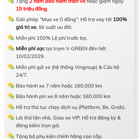
Tặng
2 năm Bảo hiểm thân vỏ
hoặc giảm ngay
15 triệu đồng
.
Giải pháp “Mua xe 0 đồng”: Hỗ trợ vay tới
100%
giá trị xe
, lãi suất ưu đãi.
Miễn phí 100% Lệ phí trước bạ.
Miễn phí sạc
tại trạm V-GREEN đến hết
10/02/2029.
Miễn phí gửi xe (hệ thống Vingroup) & Cứu hộ
24/7.
Bảo hành xe 7 năm hoặc 160.000 km
Bảo hành pin xe 8 năm hoặc 160.000 km
Hỗ trợ thủ tục chạy dịch vụ (Platform, Be, Grab).
Lái thử tận nhà, Giao xe VIP, Hỗ trợ đăng ký &
đăng kiểm trọn gói.
Tặng bộ phụ kiện chính hãng cao cấp.