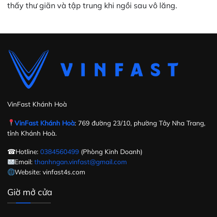
thấy thư giãn và tập trung khi ngồi sau vô lăng.
VinFast Khánh Hoà
VinFast Khánh Hoà
: 769 đường 23/10, phường Tây Nha Trang,
tỉnh Khánh Hoà.
☎Hotline:
0384560499
(Phòng Kinh Doanh)
Email:
thanhngan.vinfast@gmail.com
Website: vinfast4s.com
Giờ mở cửa