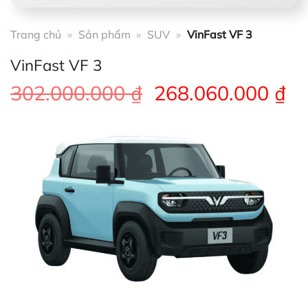
Trang chủ
»
Sản phẩm
»
SUV
»
VinFast VF 3
VinFast VF 3
Giá
Gi
302.000.000
₫
268.060.000
₫
gốc
hi
là:
tạ
302.000.000 ₫.
là:
26