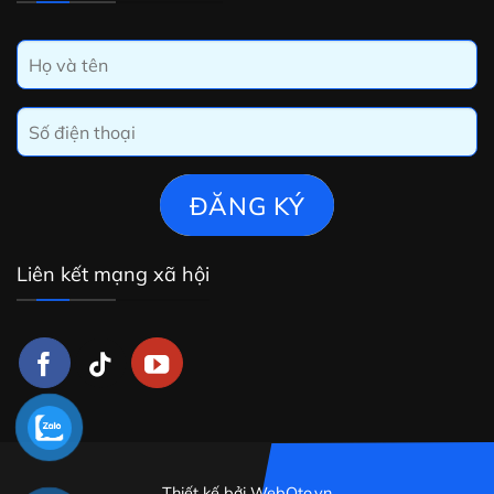
Liên kết mạng xã hội
Thiết kế bởi
WebOto.vn