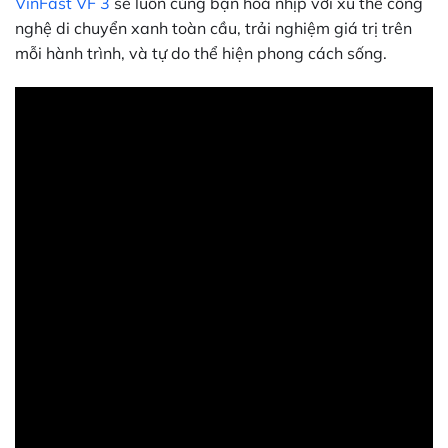
VinFast VF 3
sẽ luôn cùng bạn hoà nhịp với xu thế công
nghệ di chuyển xanh toàn cầu, trải nghiệm giá trị trên
mỗi hành trình, và tự do thể hiện phong cách sống.