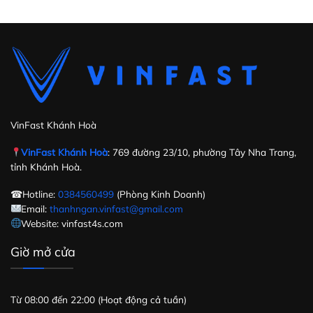
VinFast Khánh Hoà
VinFast Khánh Hoà
: 769 đường 23/10, phường Tây Nha Trang,
tỉnh Khánh Hoà.
☎Hotline:
0384560499
(Phòng Kinh Doanh)
Email:
thanhngan.vinfast@gmail.com
Website: vinfast4s.com
Giờ mở cửa
Từ 08:00 đến 22:00 (Hoạt động cả tuần)